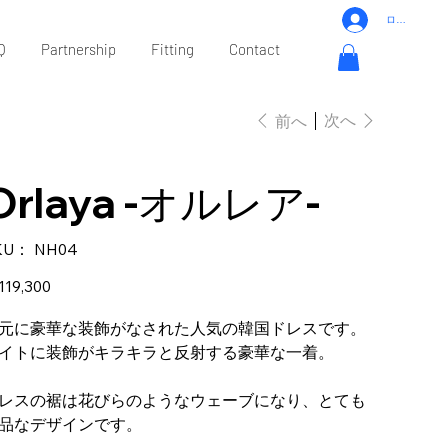
ログイン
Q
Partnership
Fitting
Contact
次へ
前へ
Orlaya -オルレア-
KU：
SKU：
NH04
NH04
19,300
元に豪華な装飾がなされた人気の韓国ドレスです。
イトに装飾がキラキラと反射する豪華な一着。
レスの裾は花びらのようなウェーブになり、とても
品なデザインです。