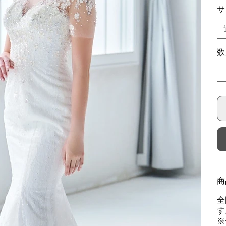
サ
数
商
全
す
※