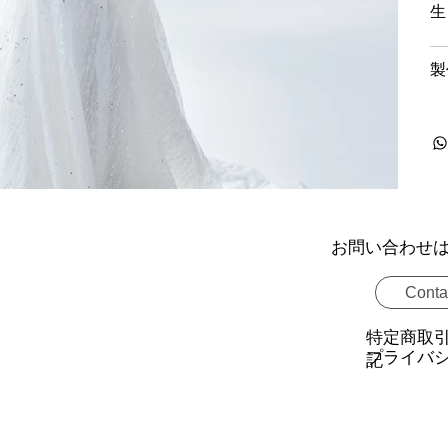
生
製
お問い合わせ
Conta
特定商取
プライバ
記