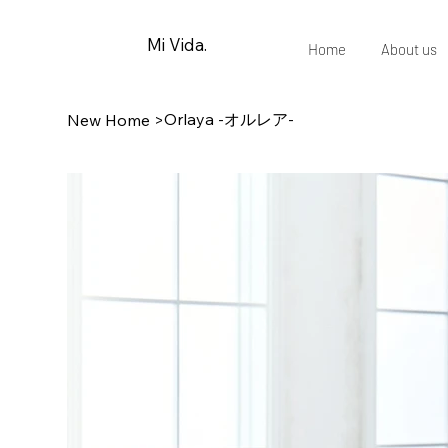
Mi Vida.
Home
About us
Orlaya -オルレア-
New Home
>