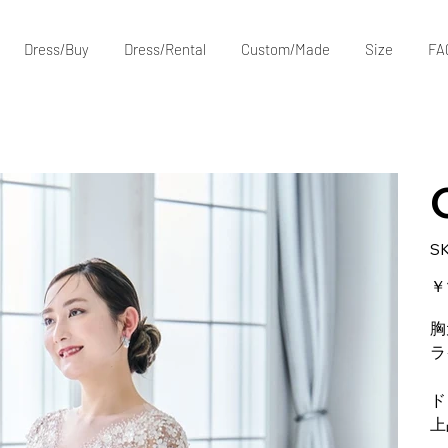
Dress/Buy
Dress/Rental
Custom/Made
Size
FA
S
価
￥1
格
胸
ラ
ド
上