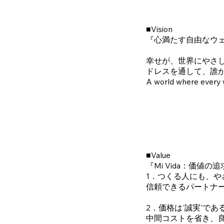
■Vision
『心満たす自由なウ
幸せが、世界にやさ
ドレスを通して、誰
A world where every we
■Value
『Mi Vida：価値の
1．つくる人にも、や
信頼できるパートナ
2．価格は'誠実'であ
中間コストを省き、