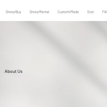
Dress/Buy
Dress/Rental
Custom/Made
Size
FA
About Us