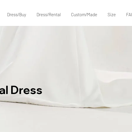
Dress/Buy
Dress/Rental
Custom/Made
Size
FA
al Dress