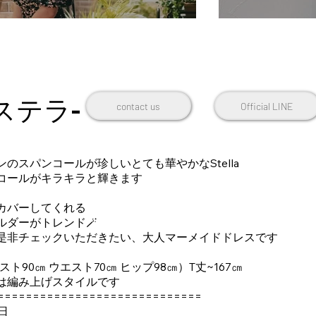
a-ステラ-
contact us
Official LINE
のスパンコールが珍しいとても華やかなStella
コールがキラキラと輝きます
カバーしてくれる
ルダーがトレンド🪄
是非チェックいただきたい、大人マーメイドドレスです
バスト90㎝ ウエスト70㎝ ヒップ98㎝）T丈~167㎝
は編み上げスタイルです
=============================
日