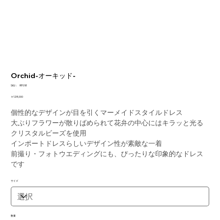
Orchid-オーキッド-
SKU：
SKU：
RP018
RP018
価
￥128,000
格
個性的なデザインが目を引くマーメイドスタイルドレス
大ぶりフラワーが散りばめられて花弁の中心にはキラッと光る
クリスタルビーズを使用
インポートドレスらしいデザイン性が素敵な一着
前撮り・フォトウエディングにも、ぴったりな印象的なドレス
です
サイズ
数量