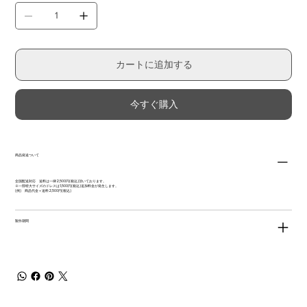
カートに追加する
今すぐ購入
商品発送ついて
全国配送対応 送料は一律2,500円(税込)頂いております。
※一部特大サイズのドレスは1,500円(税込)追加料金が発生します。
(例) 商品代金＋送料2,500円(税込)
製作期間